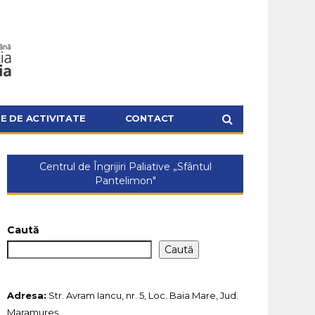
 DE ACTIVITATE
CONTACT
Centrul de Îngrijiri Paliative „Sfântul
Pantelimon"
Caută
Caută
Adresa:
Str. Avram Iancu, nr. 5, Loc. Baia Mare, Jud.
Maramureș