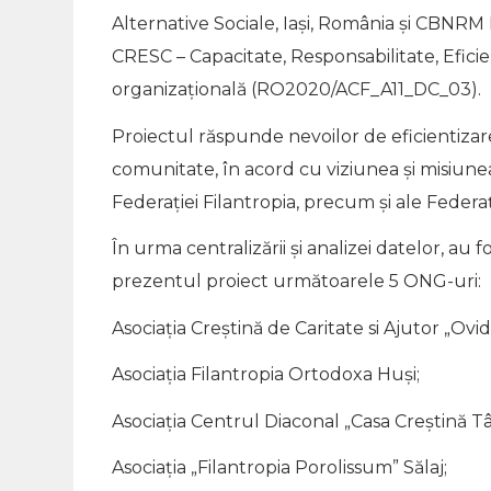
Alternative Sociale, Iași, România și CBNR
CRESC – Capacitate, Responsabilitate, Eficien
organizațională (RO2020/ACF_A11_DC_03).
Proiectul răspunde nevoilor de eficientizare,
comunitate, în acord cu viziunea și misiun
Federației Filantropia, precum și ale Federație
În urma centralizării și analizei datelor, au
prezentul proiect următoarele 5 ONG-uri:
Asociația Creștină de Caritate si Ajutor „Ov
Asociația Filantropia Ortodoxa Huși;
Asociația Centrul Diaconal „Casa Creștină Tâ
Asociația „Filantropia Porolissum” Sălaj;