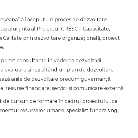
ureșeană” a început un proces de dezvoltare
upului țintă al Proiectul CRESC – Capacitate,
și Calitate prin dezvoltare organizațională, proiect
e.
a primit consultanță în vederea dezvoltării
de evaluare și rezultând un plan de dezvoltare
zează ariile de dezvoltare precum guvernanță,
resurse financiare, servicii și comunicare externă.
at de cursuri de formare în cadrul proiectului, ca
ementul resurselor umane, specialist fundraising