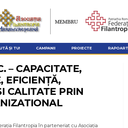
UTĂ ȘI TU!
CAMPANII
PROIECTE
RAPOARTE
C. – CAPACITATE,
 EFICIENȚĂ,
I CALITATE PRIN
NIZATIONAL
ația Filantropia în parteneriat cu Asociația