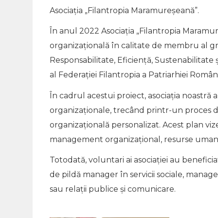
Asociația „Filantropia Maramureșeană”.
În anul 2022 Asociația „Filantropia Maram
organizațională în calitate de membru al gr
Responsabilitate, Eficiență, Sustenabilitate 
al Federației Filantropia a Patriarhiei Român
În cadrul acestui proiect, asociația noastră 
organizaționale, trecând printr-un proces 
organizațională personalizat. Acest plan vi
management organizațional, resurse umane, 
Totodată, voluntari ai asociației au benefici
de pildă manager în servicii sociale, manag
sau relații publice și comunicare.