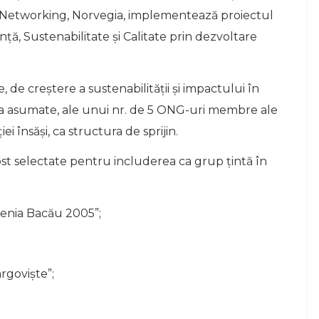
M Networking, Norvegia, implementează proiectul
ță, Sustenabilitate și Calitate prin dezvoltare
 de creștere a sustenabilității și impactului în
ea asumate, ale unui nr. de 5 ONG-uri membre ale
i însăși, ca structura de sprijin.
 fost selectate pentru includerea ca grup țintă în
idenia Bacău 2005”;
rgoviște”;